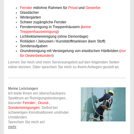
Fenster
mit/ohne Rahmen
für
Privat
und
Gewerbe
Glasdächer
Wintergärten
Schwer zugängliche Fenster
Fensterreinigung in Treppenhäusern (
keine
Treppenhausreinigung
)
Lichtreklamereinigung (ohne Demontage)
Rolläden / Jalousien / Kunststoffmarkisen (kein Stoff)
Sonderaufgaben
Grundreinigung mit Versiegelung von elastischen Härtböden (
nur
für Gewerbekunden
)
Lernen Sie mich und mein Serviceangebot auf den folgenden Seiten
näher kennen. Oder sprechen Sie mich zu Ihrem Anliegen gezielt an.
Meine Leistungen
Ich biete Ihnen ein überschaubares
Spektrum an Reinigungsleistungen,
darunter
Fenster-, Grund-,
Sonderreinigungen
. Selbst bei
schwierigen Konstruktionen und/oder
Umständen.
Sprechen Sie mich an!
mehr